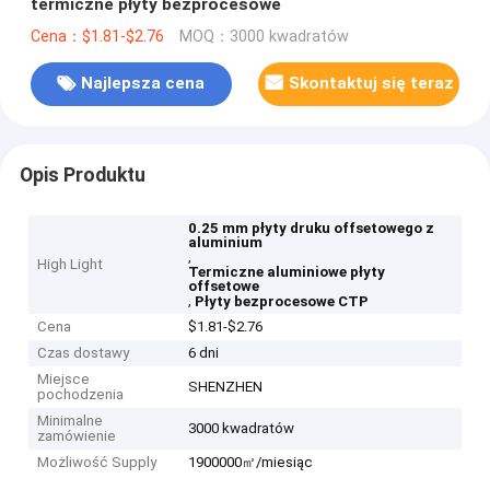
termiczne płyty bezprocesowe
Cena：$1.81-$2.76
MOQ：3000 kwadratów
Najlepsza cena
Skontaktuj się teraz
Opis Produktu
0.25 mm płyty druku offsetowego z
aluminium
,
High Light
Termiczne aluminiowe płyty
offsetowe
,
Płyty bezprocesowe CTP
Cena
$1.81-$2.76
Czas dostawy
6 dni
Miejsce
SHENZHEN
pochodzenia
Minimalne
3000 kwadratów
zamówienie
Możliwość Supply
1900000㎡/miesiąc