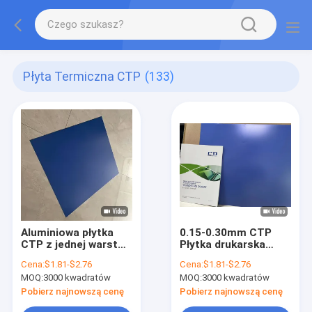
Płyta Termiczna CTP
(133)
Aluminiowa płytka
0.15-0.30mm CTP
CTP z jednej warstwy
Płytka drukarska
- rozwiązanie dla
Niebieska
Cena:
$1.81-$2.76
Cena:
$1.81-$2.76
wysokiej wydajności
Jednorazowa
MOQ:
3000 kwadratów
MOQ:
3000 kwadratów
produkcji
powłoka 18 miesięcy
Pobierz najnowszą cenę
Pobierz najnowszą cenę