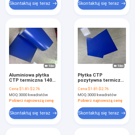
Skontaktuj się teraz
Skontaktuj się teraz
Aluminiowa płytka
Płytka CTP
CTP termiczna 140-
pozytywna termiczna
160mj/cm2 do druku
Płytka CTP wysoka
Cena:
$1.81-$2.76
Cena:
$1.81-$2.76
ofset
jakość druku i
MOQ:
3000 kwadratów
MOQ:
3000 kwadratów
wydajność
Pobierz najnowszą cenę
Pobierz najnowszą cenę
Skontaktuj się teraz
Skontaktuj się teraz