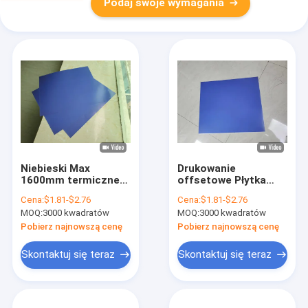
Podaj swoje wymagania
Niebieski Max
Drukowanie
1600mm termiczne
offsetowe Płytka
płyty offsetowe CTP
CTP termiczna 0,15
Cena:
$1.81-$2.76
Cena:
$1.81-$2.76
do druku książek
mm 0,28 mm
MOQ:
3000 kwadratów
MOQ:
3000 kwadratów
odporna na korozję
Pobierz najnowszą cenę
Pobierz najnowszą cenę
Skontaktuj się teraz
Skontaktuj się teraz