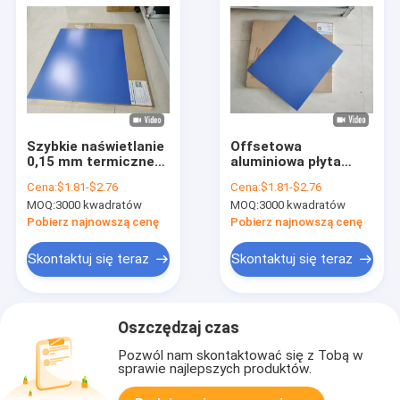
Szybkie naświetlanie
Offsetowa
0,15 mm termiczne
aluminiowa płyta
płyty CTP do druku
drukarska CTP do
Cena:
$1.81-$2.76
Cena:
$1.81-$2.76
offsetowego
gazet 1350mm
MOQ:
3000 kwadratów
MOQ:
3000 kwadratów
Maksymalny zakres
Pobierz najnowszą cenę
Pobierz najnowszą cenę
Skontaktuj się teraz
Skontaktuj się teraz
Oszczędzaj czas
Pozwól nam skontaktować się z Tobą w
sprawie najlepszych produktów.