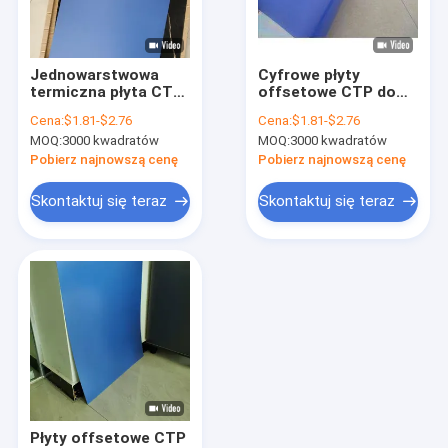
O nas
Wycieczka po fabryce
Jednowarstwowa
Cyfrowe płyty
termiczna płyta CTP
offsetowe CTP do
Kontrola jakości
do offsetu, kolor
druku pozytywowego
Cena:
$1.81-$2.76
Cena:
$1.81-$2.76
niebieski, czas
0,28 mm
MOQ:
3000 kwadratów
MOQ:
3000 kwadratów
wyjścia 22-26S
Skontaktuj się z nami
Pobierz najnowszą cenę
Pobierz najnowszą cenę
Aktualności
Skontaktuj się teraz
Skontaktuj się teraz
Sprawy
Poprosić o wycenę
Maszyna do tworzenia płyt CTP
termiczna maszyna CTP
Płyty offsetowe CTP