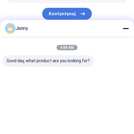
Kontyntynuj
Jenny
Nasze Kategorie
4:09 AM
Good day, what product are you looking for?
Maszyna do
termiczna maszyna
Maszyna do
tworzenia płyt CTP
CTP
drukowania pł
CTCP
Dom
O nas
Skontaktuj się z nami
Desktop Site
Mapa witryny
Polityka prywatności