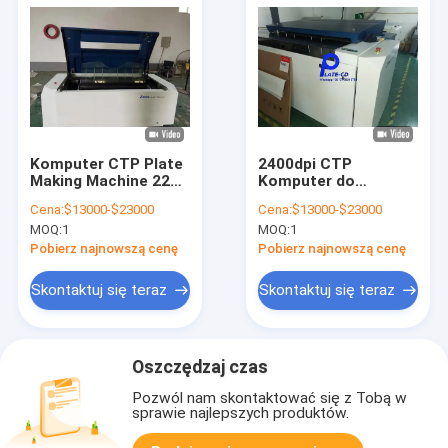
Komputer CTP Plate
2400dpi CTP
Making Machine 220v
Komputer do
z termicznym
maszyny drukarskiej
Cena:
$13000-$23000
Cena:
$13000-$23000
obrazowaniem
automatycznie
MOQ:
1
MOQ:
1
laserowym
Pobierz najnowszą cenę
Pobierz najnowszą cenę
Skontaktuj się teraz
Skontaktuj się teraz
Oszczędzaj czas
Pozwól nam skontaktować się z Tobą w
sprawie najlepszych produktów.