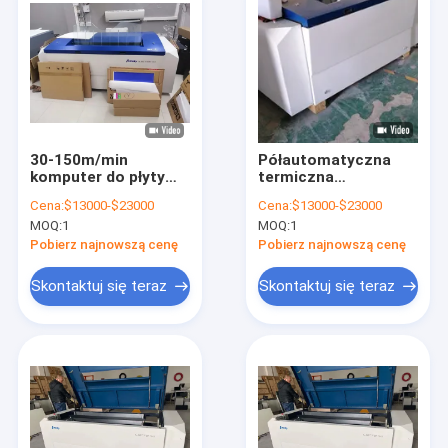
30-150m/min
Półautomatyczna
komputer do płyty
termiczna
drukarskiej cTP
naświetlarka CTP
Cena:
$13000-$23000
Cena:
$13000-$23000
Offsetowy
2540dpi Fabrycznie
MOQ:
1
MOQ:
1
naświetlacz płyt 50-
nowa / Używana
60HZ
naświetlarka CTP
Pobierz najnowszą cenę
Pobierz najnowszą cenę
Skontaktuj się teraz
Skontaktuj się teraz
Dom
Produkty
Pokaz VR