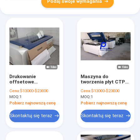
Podaj swoje wymagania
Drukowanie
Maszyna do
offsetowe
tworzenia płyt CTP
400*350mm CTP
220V Offset 30-
Cena:
$13000-$23000
Cena:
$13000-$23000
Plate Making
150m/min Nowa lub
MOQ:
1
MOQ:
1
Machine Dokładny
używana
obraz
Pobierz najnowszą cenę
Pobierz najnowszą cenę
Skontaktuj się teraz
Skontaktuj się teraz