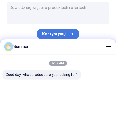
Maszyna do drukowania płyt CTCP
Płyta termiczna CTP
Komputer do maszyny do płyt
Kontyntynuj
Bezprocesowe płyty drukarskie
Summer
Dwuwarstwowa płyta CTP
Nasze Kategorie
Płyty drukarskie CTCP
5:07 AM
Płyta UV CTP
Good day, what product are you looking for?
Płyta PS
Cyfrowa prasa drukarska
Maszyna do
termiczna maszyna
Maszyna do
tworzenia płyt CTP
CTP
drukowania pł
CTCP