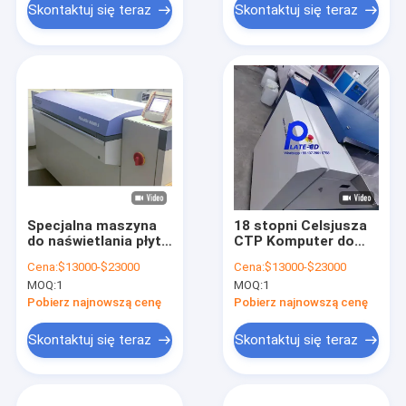
drukowania płyt CTP
Skontaktuj się teraz
Skontaktuj się teraz
Specjalna maszyna
18 stopni Celsjusza
do naświetlania płyt
CTP Komputer do
komputerowych do
maszyny drukarskiej
Cena:
$13000-$23000
Cena:
$13000-$23000
druku
830nm
MOQ:
1
MOQ:
1
bezobróbkowego
Pobierz najnowszą cenę
Pobierz najnowszą cenę
Skontaktuj się teraz
Skontaktuj się teraz