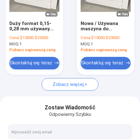
O nas
Wycieczka po fabryce
Duży format 0,15-
Nowa / Używana
0,28 mm używany
maszyna do
Kontrola jakości
CTP Plate Making
produkcji płyt CTP
Cena:
$13000-$23000
Cena:
$13000-$23000
Machine 830nm Fast
0,15-0,3 mm Dwa lata
MOQ:
1
MOQ:
1
Speed
gwarancji
Skontaktuj się z nami
Pobierz najnowszą cenę
Pobierz najnowszą cenę
Aktualności
Skontaktuj się teraz
Skontaktuj się teraz
Sprawy
Zobacz więcej
Poprosić o wycenę
Zostaw Wiadomość
Odpowiemy Szybko
Maszyna do tworzenia płyt CTP
termiczna maszyna CTP