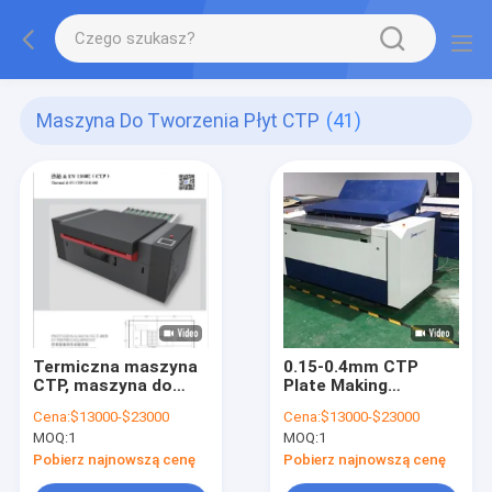
Maszyna Do Tworzenia Płyt CTP
(41)
Termiczna maszyna
0.15-0.4mm CTP
CTP, maszyna do
Plate Making
produkcji płyt
Machine Processor
Cena:
$13000-$23000
Cena:
$13000-$23000
komputerowych,
Wysoka precyzja
MOQ:
1
MOQ:
1
maszyna do
produkcji płyt CTP,
Pobierz najnowszą cenę
Pobierz najnowszą cenę
maszyna do