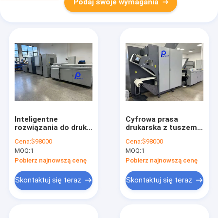
Podaj swoje wymagania
Inteligentne
Cyfrowa prasa
rozwiązania do druku
drukarska z tuszem
cyfrowego z
pigmentowym na
Cena:
$98000
Cena:
$98000
suszeniem na
bazie wody z
MOQ:
1
MOQ:
1
podczerwień
suszeniem na
Zapewniające
podczerwień i
Pobierz najnowszą cenę
Pobierz najnowszą cenę
monochromatyczny
rozdzielczością
druk dwustronny i
600x600dpi
Skontaktuj się teraz
Skontaktuj się teraz
szybki druk
600x1200dpi
zapewniająca
wydajność
drukowania