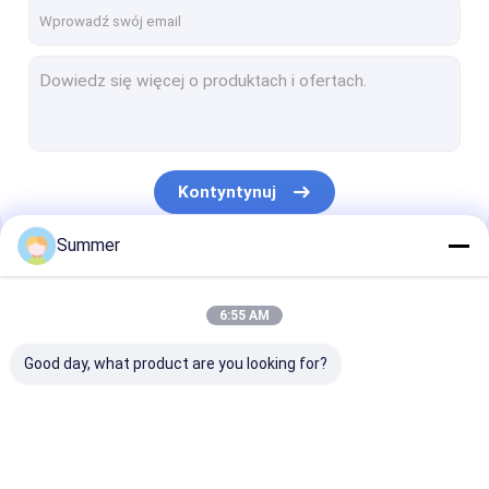
O nas
Wycieczka po fabryce
Kontrola jakości
Skontaktuj się z nami
Kontyntynuj
Aktualności
Summer
Sprawy
Nasze Kategorie
Poprosić o wycenę
6:55 AM
Good day, what product are you looking for?
Maszyna do tworzenia płyt CTP
termiczna maszyna CTP
Maszyna do
termiczna maszyna
Maszyna do