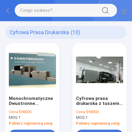
Cyfrowa Prasa Drukarska
(10)
Monochromatyczne
Cyfrowa prasa
Dwustronne
drukarska z tuszem
Drukowanie Etykiety
pigmentowym na
Cena:
$98000
Cena:
$98000
cyfrowa drukarka
bazie wody, z
MOQ:
1
MOQ:
1
wykorzystująca
maksymalną
interfejs operacji
prędkością druku
Pobierz najnowszą cenę
Pobierz najnowszą cenę
wizualnej do
600-1200 dpi, 100