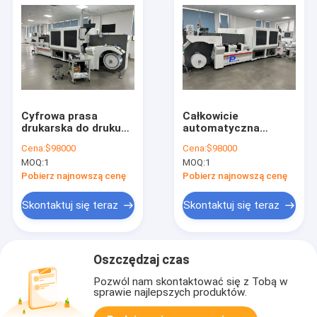
Cyfrowa prasa
Całkowicie
drukarska do druku
automatyczna
monochromatycznego
regulacja prędkości
Cena:
$98000
Cena:
$98000
dwustronnego,
cyfrowa drukarka
MOQ:
1
MOQ:
1
wykorzystująca
oferująca atrament
technologię
pigmentowy na bazie
Pobierz najnowszą cenę
Pobierz najnowszą cenę
atramentu
wody i rozdzielczość
pigmentowego na
600600dpi
Skontaktuj się teraz
Skontaktuj się teraz
bazie wody,
6001200dpi dla
przeznaczona do
ostrych obrazów
rozwiązań
drukowania
Oszczędzaj czas
Pozwól nam skontaktować się z Tobą w
sprawie najlepszych produktów.