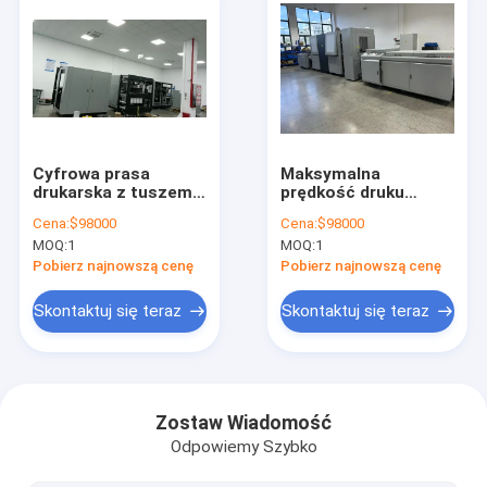
Cyfrowa prasa
Maksymalna
drukarska z tuszem
prędkość druku
pigmentowym na
600/1200 dpi 100
Cena:
$98000
Cena:
$98000
bazie wody,
m/min w cyfrowej
MOQ:
1
MOQ:
1
zapewniająca
prasie drukarskiej z
monochromatyczne,
wizualnym
Pobierz najnowszą cenę
Pobierz najnowszą cenę
dwustronne
interfejsem obsługi i
rozwiązania do
głowicą atramentową
Skontaktuj się teraz
Skontaktuj się teraz
produkcji druku
piezoelektryczną
typu Drop On Demand
Dom
Produkty
Zostaw Wiadomość
Odpowiemy Szybko
Pokaz VR