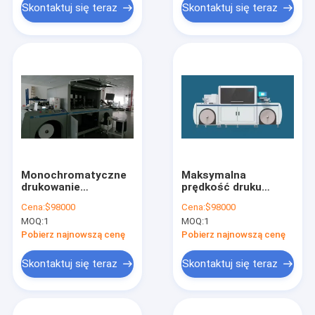
dostarczania i
m/min,
Skontaktuj się teraz
Skontaktuj się teraz
etykietowania
czterokolorowy druk
wyników produkcji
nakładkowy, pozytyw
lub negatyw, 0,08 mm
Monochromatyczne
Maksymalna
drukowanie
prędkość druku
dwustronne
6001200dpi 100mmin
Cena:
$98000
Cena:
$98000
Urządzenia
Cyfrowa prasa
MOQ:
1
MOQ:
1
inteligentnego druku
drukarska
cyfrowego oferujące
wykorzystująca
Pobierz najnowszą cenę
Pobierz najnowszą cenę
wizualny interfejs
atrament
operacyjny do
pigmentowy na bazie
Skontaktuj się teraz
Skontaktuj się teraz
obsługi
wody i wizualny
interfejs obsługi dla
ulepszonego druku