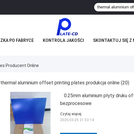
ZKA PO FABRYCE
KONTROLA JAKOŚCI
SKONTAKTUJ SIĘ Z 
tes Producent Online
thermal aluminium offset printing plates produkcja online
(20)
0.25mm aluminium płyty druku o
bezprocesowe
Czytaj więcej
2025-03-25 21:53:14