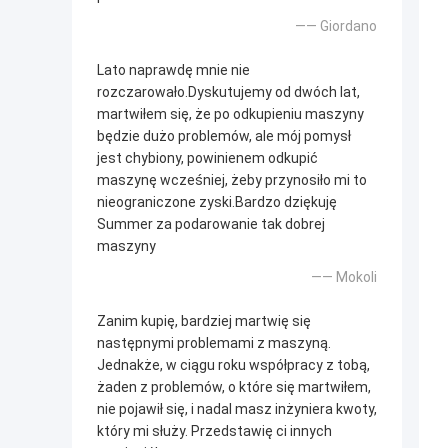
—— Giordano
Lato naprawdę mnie nie
rozczarowało.Dyskutujemy od dwóch lat,
martwiłem się, że po odkupieniu maszyny
będzie dużo problemów, ale mój pomysł
jest chybiony, powinienem odkupić
maszynę wcześniej, żeby przynosiło mi to
nieograniczone zyski.Bardzo dziękuję
Summer za podarowanie tak dobrej
maszyny
—— Mokoli
Zanim kupię, bardziej martwię się
następnymi problemami z maszyną.
Jednakże, w ciągu roku współpracy z tobą,
żaden z problemów, o które się martwiłem,
nie pojawił się, i nadal masz inżyniera kwoty,
który mi służy. Przedstawię ci innych