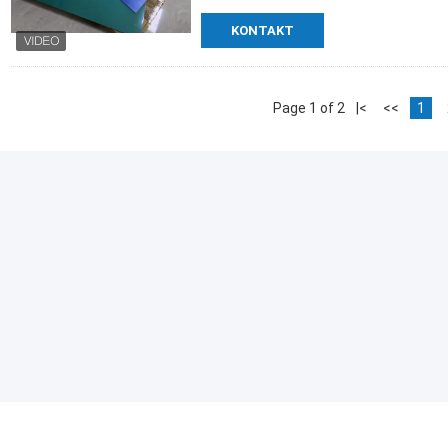
KONTAKT
Page 1 of 2
|<
<<
1