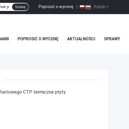
Poprosić o wycenę
|
Polish
Szukaj
NAMI
POPROSIĆ O WYCENĘ
AKTUALNOŚCI
SPRAWY
ffsetowego CTP termiczne płyty