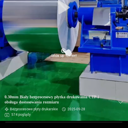
0.30mm Biały bezprocesowy płytka drukowania CTP i
obsługa dostosowania rozmiaru
Bezprocesowe płyty drukarskie
2025-09-28
574 poglądy