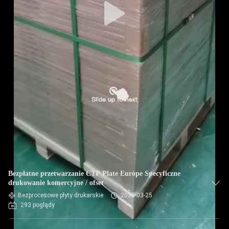
Bezpłatne przetwarzanie CTP Plate Europe Specyficzne
drukowanie komercyjne / ofset
Bezprocesowe płyty drukarskie
2025-03-25
293 poglądy