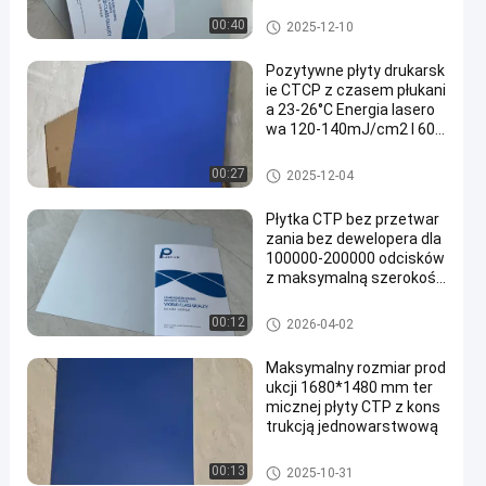
kcji 22–25 s
Bezprocesowe płyty drukarski
00:40
2025-12-10
e
Pozytywne płyty drukarsk
ie CTCP z czasem płukani
a 23-26°C Energia lasero
wa 120-140mJ/cm2 I 600
00-80000 drukarek
Płyty drukarskie CTCP
00:27
2025-12-04
Płytka CTP bez przetwar
zania bez dewelopera dla
100000-200000 odcisków
z maksymalną szerokośc
ią cewki 1350 mm
Bezprocesowe płyty drukarski
00:12
2026-04-02
e
Maksymalny rozmiar prod
ukcji 1680*1480 mm ter
micznej płyty CTP z kons
trukcją jednowarstwową
Płyta termiczna CTP
00:13
2025-10-31