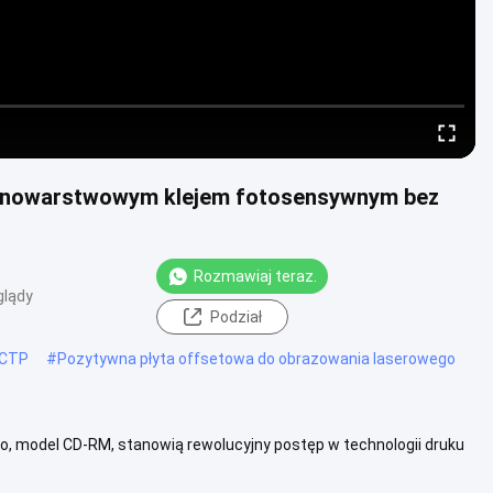
dnowarstwowym klejem fotosensywnym bez
Rozmawiaj teraz.
glądy
Podział
 CTP
#
Pozytywna płyta offsetowa do obrazowania laserowego
, model CD-RM, stanowią rewolucyjny postęp w technologii druku
emicznego,...
Zobacz więcej