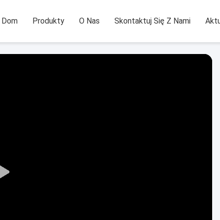
Dom
Produkty
O Nas
Skontaktuj Się Z Nami
Aktu