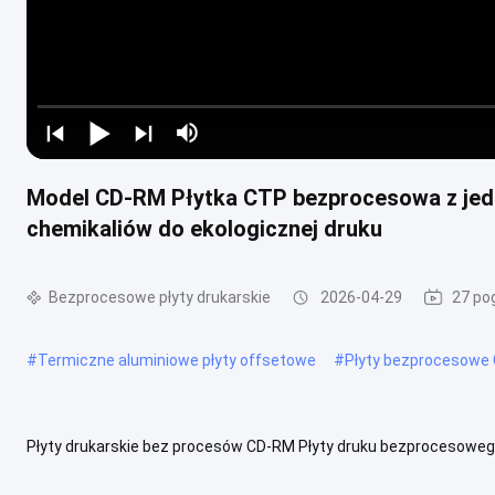
Model CD-RM Płytka CTP bezprocesowa z je
chemikaliów do ekologicznej druku
Bezprocesowe płyty drukarskie
2026-04-29
27 po
#
Termiczne aluminiowe płyty offsetowe
#
Płyty bezprocesowe
Płyty drukarskie bez procesów CD-RM Płyty druku bezprocesowego
papieru.te płyty eliminują potrzebę tradycyjnego przetwarzania ch