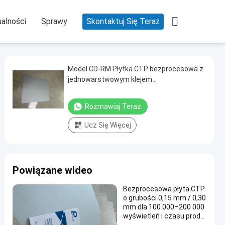

alności
Sprawy
Skontaktuj Się Teraz
Model CD-RM Płytka CTP bezprocesowa z
jednowarstwowym klejem
fotosensywnym bez chemikaliów do
ekologicznej druku
Rozmawiaj Teraz.
Ucz Się Więcej
Powiązane wideo
Bezprocesowa płyta CTP
o grubości 0,15 mm / 0,30
mm dla 100 000–200 000
wyświetleń i czasu produ