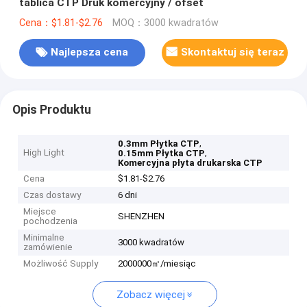
tablica CTP Druk komercyjny / ofset
Cena：$1.81-$2.76
MOQ：3000 kwadratów
Najlepsza cena
Skontaktuj się teraz
Opis Produktu
,
0.3mm Płytka CTP
High Light
,
0.15mm Płytka CTP
Komercyjna płyta drukarska CTP
Cena
$1.81-$2.76
Czas dostawy
6 dni
Miejsce
SHENZHEN
pochodzenia
Minimalne
3000 kwadratów
zamówienie
Możliwość Supply
2000000㎡/miesiąc
Zobacz więcej