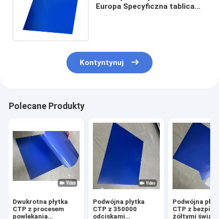
Europa Specyficzna tablica
CTP Druk komercyjny / ofset
Kontyntynuj
Polecane Produkty
Dwukrotna płytka
Podwójna płytka
Podwójna płyt
CTP z procesem
CTP z 350000
CTP z bezpiec
powlekania
odciskami
żółtymi światł