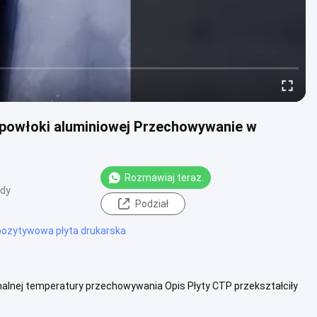
 powłoki aluminiowej Przechowywanie w
Rozmawiaj teraz.
ądy
Podział
ozytywowa płyta drukarska
alnej temperatury przechowywania Opis Płyty CTP przekształciły
ą bezpo...
Zobacz więcej