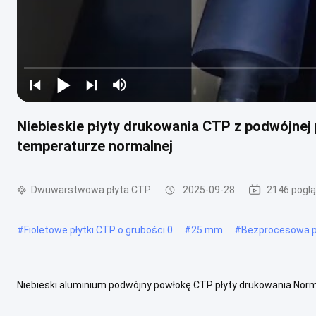
Niebieskie płyty drukowania CTP z podwójnej
temperaturze normalnej
Dwuwarstwowa płyta CTP
2025-09-28
2146 pogl
#
Fioletowe płytki CTP o grubości 0
#
25 mm
#
Bezprocesowa p
Niebieski aluminium podwójny powłokę CTP płyty drukowania Norm
przemysł drukarski, oferując rewolucyjną technologię umożliwiając