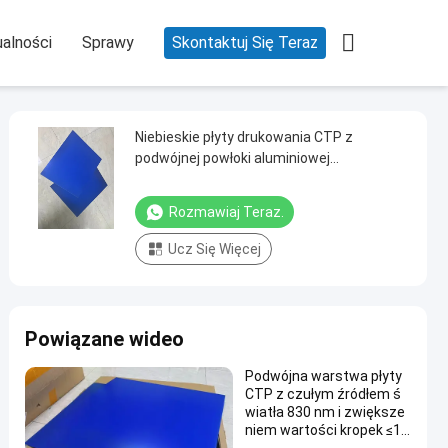

alności
Sprawy
Skontaktuj Się Teraz
Niebieskie płyty drukowania CTP z
podwójnej powłoki aluminiowej
Przechowywanie w temperaturze
normalnej
Rozmawiaj Teraz.
Ucz Się Więcej
Powiązane wideo
Podwójna warstwa płyty
CTP z czułym źródłem ś
wiatła 830 nm i zwiększe
niem wartości kropek ≤1