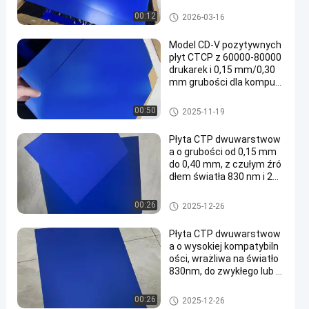
0% dla druku precyzyjneg
o
Dwuwarstwowa płyta CTP
00:12
2026-03-16
Model CD-V pozytywnych
płyt CTCP z 60000-80000
drukarek i 0,15 mm/0,30
mm grubości dla komput
era do druku płyty
Płyty drukarskie CTCP
00:50
2025-11-19
Płyta CTP dwuwarstwow
a o grubości od 0,15 mm
do 0,40 mm, z czułym źró
dłem światła 830 nm i 24-
miesięczną gwarancją
Dwuwarstwowa płyta CTP
00:26
2025-12-26
Płyta CTP dwuwarstwow
a o wysokiej kompatybiln
ości, wrażliwa na światło
830nm, do zwykłego lub U
V atramentu
Dwuwarstwowa płyta CTP
00:26
2025-12-26