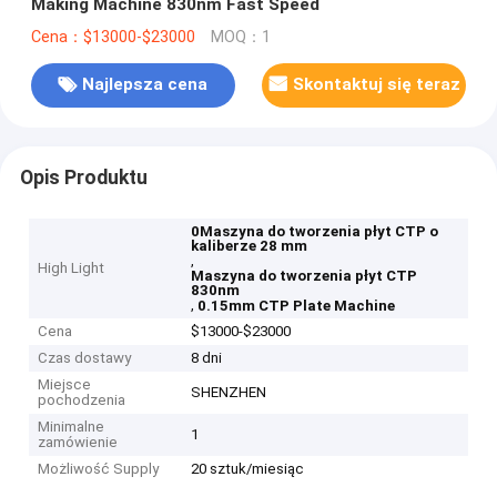
Making Machine 830nm Fast Speed
Cena：$13000-$23000
MOQ：1
Najlepsza cena
Skontaktuj się teraz
Opis Produktu
0Maszyna do tworzenia płyt CTP o
kaliberze 28 mm
,
High Light
Maszyna do tworzenia płyt CTP
830nm
,
0.15mm CTP Plate Machine
Cena
$13000-$23000
Czas dostawy
8 dni
Miejsce
SHENZHEN
pochodzenia
Minimalne
1
zamówienie
Możliwość Supply
20 sztuk/miesiąc