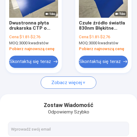
O nas
Wycieczka po fabryce
Dwustronna płyta
Czułe źródło światła
drukarska CTP o
830nm Błękitne
Kontrola jakości
grubości od 0,15 mm
podwójne warstwy
Cena:
$1.81-$2.76
Cena:
$1.81-$2.76
do 0,40 mm i źródle
CTP
MOQ:
3000 kwadratów
MOQ:
3000 kwadratów
światła wrażliwym na
Skontaktuj się z nami
830 nm
Pobierz najnowszą cenę
Pobierz najnowszą cenę
Aktualności
Skontaktuj się teraz
Skontaktuj się teraz
Sprawy
Zobacz więcej
Poprosić o wycenę
Zostaw Wiadomość
Odpowiemy Szybko
Maszyna do tworzenia płyt CTP
termiczna maszyna CTP