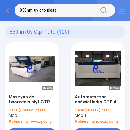
830nm Uv Ctp Plate
(120)
Maszyna do
Automatyczna
tworzenia płyt CTP
naświetlarka CTP do
220V Offset 30-
płyt offsetowych
Cena:
$13000-$23000
Cena:
$13000-$23000
150m/min Nowa lub
5.5KVA 1130*920mm
MOQ:
1
MOQ:
1
używana
Maksymalny format
Pobierz najnowszą cenę
Pobierz najnowszą cenę