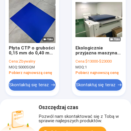
Płyta CTP o grubości
Ekologicznie
0,15 mm do 0,40 mm,
przyjazna maszyna
niebieska,
do tworzenia płyt
Cena:
Zbywalny
Cena:
$13000-$23000
dwuwarstwowa, do
komputerowych,
MOQ:
5000SQM
MOQ:
1
stabilnego druku
maszyna do
tworzenia płyt CTP
Pobierz najnowszą cenę
Pobierz najnowszą cenę
Skontaktuj się teraz
Skontaktuj się teraz
Oszczędzaj czas
Pozwól nam skontaktować się z Tobą w
sprawie najlepszych produktów.