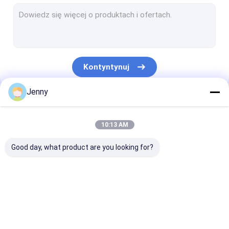
Maszyna do drukowania płyt CTCP
Płyta termiczna CTP
Komputer do maszyny do płyt
Kontyntynuj
Bezprocesowe płyty drukarskie
Jenny
Dwuwarstwowa płyta CTP
Nasze Kategorie
Płyty drukarskie CTCP
10:13 AM
Płyta UV CTP
Good day, what product are you looking for?
Płyta PS
Cyfrowa prasa drukarska
Maszyna do
termiczna maszyna
Maszyna do
tworzenia płyt CTP
CTP
drukowania pł
CTCP