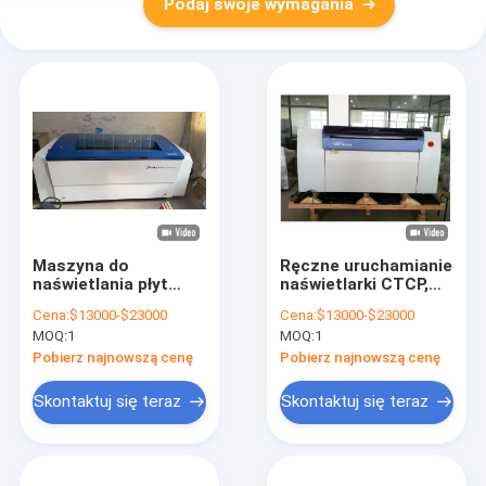
Podaj swoje wymagania
Maszyna do
Ręczne uruchamianie
naświetlania płyt
naświetlarki CTCP,
offsetowych, 220V
przyjazna dla
Cena:
$13000-$23000
Cena:
$13000-$23000
Komputerowa
środowiska
MOQ:
1
MOQ:
1
maszyna do płyt CTP
naświetlarka CTP
Pobierz najnowszą cenę
Pobierz najnowszą cenę
Skontaktuj się teraz
Skontaktuj się teraz