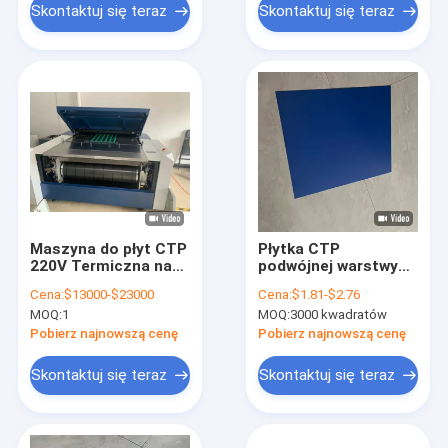
Skontaktuj się teraz
Skontaktuj się teraz
Maszyna do płyt CTP
Płytka CTP
220V Termiczna na
podwójnej warstwy
płyty CTP 29 arkuszy
laserowej termicznej
Cena:
$13000-$23000
Cena:
$1.81-$2.76
na godzinę
z zwiększeniem
MOQ:
1
MOQ:
3000 kwadratów
kropli ≤ 10% i 350000
odciskami,
Pobierz najnowszą cenę
Pobierz najnowszą cenę
niepieczone
Skontaktuj się teraz
Skontaktuj się teraz