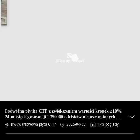
Podwójna płytka CTP z zwiększeniem wartości kropek ≤10%,
24 miesiące gwarancji i 350000 odcisków nieprzetopionych dla
konsekwentnego druku
Dwuwarstwowa płyta CTP
2026-04-03
143 poglądy