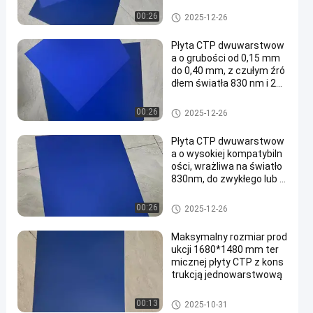
m2 dla 60000-80000 druk
arek
Płyty drukarskie CTCP
00:26
2025-12-26
Płyta CTP dwuwarstwow
a o grubości od 0,15 mm
do 0,40 mm, z czułym źró
dłem światła 830 nm i 24-
miesięczną gwarancją
Dwuwarstwowa płyta CTP
00:26
2025-12-26
Płyta CTP dwuwarstwow
a o wysokiej kompatybiln
ości, wrażliwa na światło
830nm, do zwykłego lub U
V atramentu
Dwuwarstwowa płyta CTP
00:26
2025-12-26
Maksymalny rozmiar prod
ukcji 1680*1480 mm ter
micznej płyty CTP z kons
trukcją jednowarstwową
Płyta termiczna CTP
00:13
2025-10-31