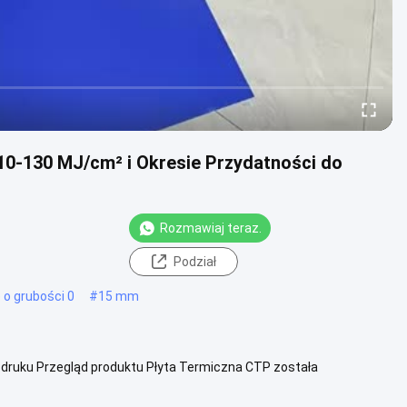
110-130 MJ/cm² i Okresie Przydatności do
Rozmawiaj teraz.
Podział
 o grubości 0
#
15 mm
i druku Przegląd produktu Płyta Termiczna CTP została
ając się charakterysty...
Zobacz więcej