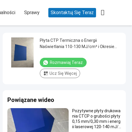

alności
Sprawy
Skontaktuj Się Teraz
Płyta CTP Termiczna o Energii
Naświetlania 110-130 MJ/cm² i Okresie
Przydatności do Spożycia 18 Miesięcy do
Druku Offsetowego
Rozmawiaj Teraz.
Ucz Się Więcej
Powiązane wideo
Pozytywne płyty drukowa
nia CTCP o grubości płyty
0,15 mm/0,30 mm i energ
ii laserowej 120-140 mJ/c