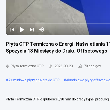
Płyta CTP Termiczna o Energii Naświetlania 
Spożycia 18 Miesięcy do Druku Offsetowego
Płyta termiczna CTP
2026-03-23
70 poglądy
#
Aluminiowe płyty drukarskie CTP
#
Aluminiowe płyty offsetowe
Płyta Termiczna CTP o grubości 0,30 mm do precyzyjnej produkcj
zaprojektowana z myślą o nowoczesnych procesach druku, wyróżni