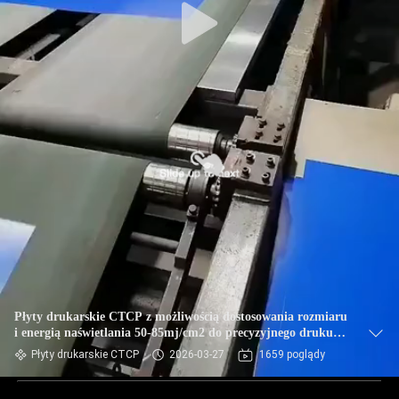
Płyty drukarskie CTCP z możliwością dostosowania rozmiaru
i energią naświetlania 50-85mj/cm2 do precyzyjnego druku
offsetowego
Płyty drukarskie CTCP
2026-03-27
1659 poglądy