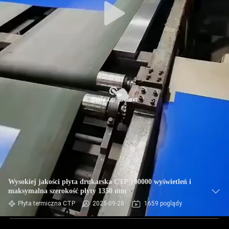
Wysokiej jakości płyta drukarska CTP 100000 wyświetleń i
maksymalna szerokość płyty 1350 mm
Płyta termiczna CTP
2025-09-28
1659 poglądy