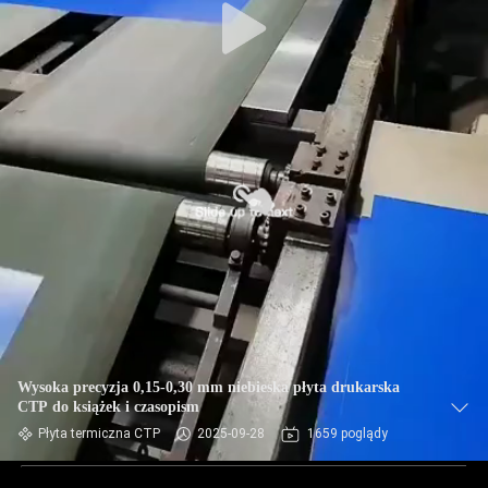
Wysoka precyzja 0,15-0,30 mm niebieska płyta drukarska
CTP do książek i czasopism
Płyta termiczna CTP
2025-09-28
1659 poglądy