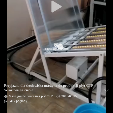
Przyjazna dla środowiska maszyna do produkcji płyt CTP
Wrażliwa na ciepło
Maszyna do tworzenia płyt CTP
2025-03-25
417 poglądy