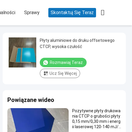

alności
Sprawy
Skontaktuj Się Teraz
Płyty aluminiowe do druku offsetowego
CTCP, wysoka czułość
Rozmawiaj Teraz.
Ucz Się Więcej
Powiązane wideo
Pozytywne płyty drukowa
nia CTCP o grubości płyty
0,15 mm/0,30 mm i energ
ii laserowej 120-140 mJ/c