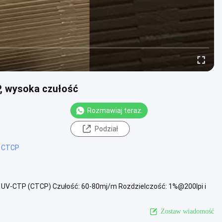
, wysoka czułość
Rozmawiaj teraz.
Podział
o CTCP
a: UV-CTP (CTCP) Czułość: 60-80mj/m Rozdzielczość: 1%@200lpi i
 Odporność ...
Zobacz więcej
Zostaw wiadomość