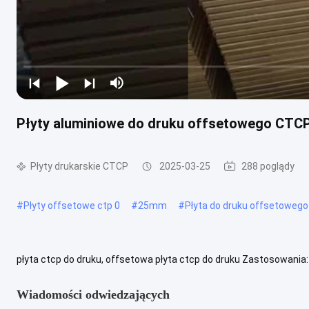
Płyty aluminiowe do druku offsetowego CTCP
Płyty drukarskie CTCP
2025-03-25
288 poglądy
#
Płyty offsetowe ctp 0
#
25mm
#
Płyta do druku offsetoweg
płyta ctcp do druku, offsetowa płyta ctcp do druku Zastosowani
20 µ FM (siatka FM) Nakład: Wysoki Tolerancja wywoływania: Dobra
Wiadomości odwiedzających