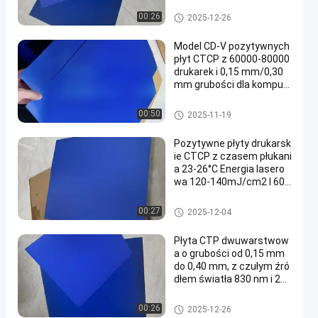
m2 dla 60000-80000 druk
arek
Płyty drukarskie CTCP
00:26
2025-12-26
Model CD-V pozytywnych
płyt CTCP z 60000-80000
drukarek i 0,15 mm/0,30
mm grubości dla komput
era do druku płyty
Płyty drukarskie CTCP
00:50
2025-11-19
Pozytywne płyty drukarsk
ie CTCP z czasem płukani
a 23-26°C Energia lasero
wa 120-140mJ/cm2 I 600
00-80000 drukarek
Płyty drukarskie CTCP
00:27
2025-12-04
Płyta CTP dwuwarstwow
a o grubości od 0,15 mm
do 0,40 mm, z czułym źró
dłem światła 830 nm i 24-
miesięczną gwarancją
Dwuwarstwowa płyta CTP
00:26
2025-12-26