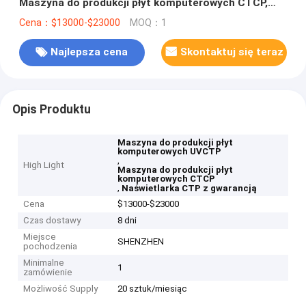
Maszyna do produkcji płyt komputerowych CTCP,
Maszyna do produkcji płyt komputerowych CTCP,
Cena：$13000-$23000
MOQ：1
Najlepsza cena
Skontaktuj się teraz
Opis Produktu
Maszyna do produkcji płyt
komputerowych UVCTP
,
High Light
Maszyna do produkcji płyt
komputerowych CTCP
,
Naświetlarka CTP z gwarancją
Cena
$13000-$23000
Czas dostawy
8 dni
Miejsce
SHENZHEN
pochodzenia
Minimalne
1
zamówienie
Możliwość Supply
20 sztuk/miesiąc