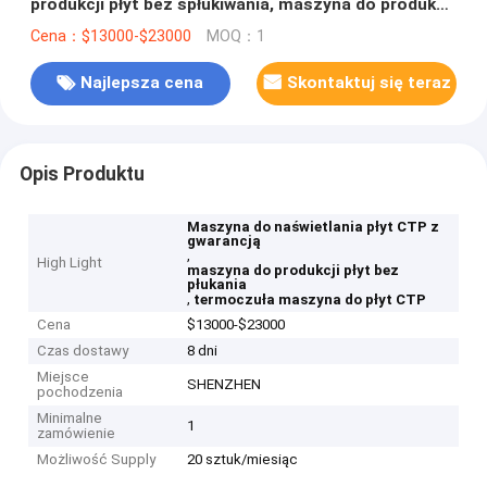
produkcji płyt bez spłukiwania, maszyna do produkcji
płyt termoczułych CTP
Cena：$13000-$23000
MOQ：1
Najlepsza cena
Skontaktuj się teraz
Opis Produktu
Maszyna do naświetlania płyt CTP z
gwarancją
,
High Light
maszyna do produkcji płyt bez
płukania
,
termoczuła maszyna do płyt CTP
Cena
$13000-$23000
Czas dostawy
8 dni
Miejsce
SHENZHEN
pochodzenia
Minimalne
1
zamówienie
Możliwość Supply
20 sztuk/miesiąc