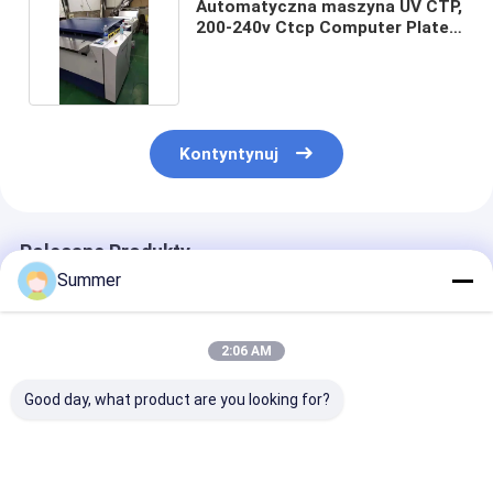
Automatyczna maszyna UV CTP,
200-240v Ctcp Computer Plate
Machine
Kontyntynuj
Polecane Produkty
Summer
2:06 AM
Good day, what product are you looking for?
Dostosowalna
Półautomatyczna
Maksymalna
maszyna do druku
komputerowa na
szerokość siec