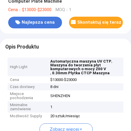
Computer Plate Machine
Cena：$13000-$23000
MOQ：1
Najlepsza cena
Skontaktuj się teraz
Opis Produktu
,
Automatyczna maszyna UV CTP
Maszyna do tworzenia płyt
High Light
komputerowych o mocy 200 V
,
0.30mm Płytka CTCP Maszyna
Cena
$13000-$23000
Czas dostawy
8 dni
Miejsce
SHENZHEN
pochodzenia
Minimalne
1
zamówienie
Możliwość Supply
20 sztuk/miesiąc
Zobacz więcej