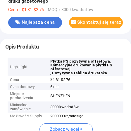
druku gazetowego
Cena：$1.81-$2.76
MOQ：3000 kwadratów
Najlepsza cena
Skontaktuj się teraz
Opis Produktu
,
Płytka PS pozytywna offsetowa
Komercyjne drukowanie płytki PS
High Light
offsetowej
,
Pozytywna tablica drukarska
Cena
$1.81-$2.76
Czas dostawy
6 dni
Miejsce
SHENZHEN
pochodzenia
Minimalne
3000 kwadratów
zamówienie
Możliwość Supply
2000000㎡/miesiąc
Zobacz więcej