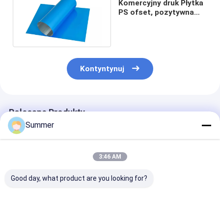
Komercyjny druk Płytka
PS ofset, pozytywna
płyta druku gazetowego
Kontyntynuj
Polecane Produkty
Summer
3:46 AM
Good day, what product are you looking for?
0.15-0.30mm
Jednowarstwowa
Wysokiej jakoś
Zielona płaszcz PS
pozytywowa płyta
pozytywna pły