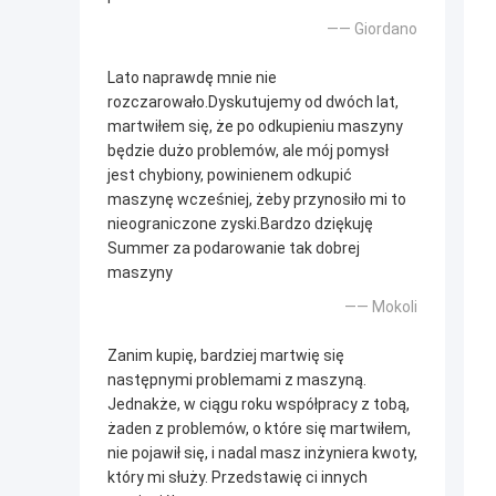
—— Giordano
Lato naprawdę mnie nie
rozczarowało.Dyskutujemy od dwóch lat,
martwiłem się, że po odkupieniu maszyny
będzie dużo problemów, ale mój pomysł
jest chybiony, powinienem odkupić
maszynę wcześniej, żeby przynosiło mi to
nieograniczone zyski.Bardzo dziękuję
Summer za podarowanie tak dobrej
maszyny
—— Mokoli
Zanim kupię, bardziej martwię się
następnymi problemami z maszyną.
Jednakże, w ciągu roku współpracy z tobą,
żaden z problemów, o które się martwiłem,
nie pojawił się, i nadal masz inżyniera kwoty,
który mi służy. Przedstawię ci innych