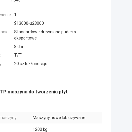
T848
ienie:
1
$13000-$23000
ania:
Standardowe drewniane pudełko
eksportowe
8 dni
:
T/T
y:
20 sztuk/miesiąc
CTP maszyna do tworzenia płyt
maszyny:
Maszyny nowe lub używane
:
1200 kg