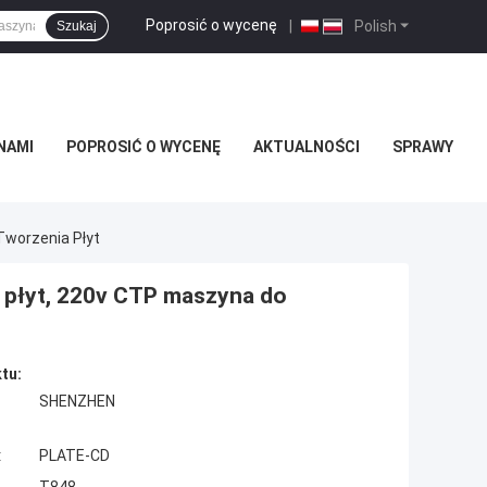
Poprosić o wycenę
|
Polish
Szukaj
NAMI
POPROSIĆ O WYCENĘ
AKTUALNOŚCI
SPRAWY
worzenia Płyt
 płyt, 220v CTP maszyna do
tu:
SHENZHEN
:
PLATE-CD