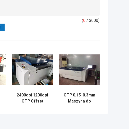
(
0
/ 3000)
2400dpi 1200dpi
CTP 0.15-0.3mm
CTP Offset
Maszyna do
Printing Plate
naświetlania płyt
Making Machine
offsetowych 48
2,3 kW
kanałów
laserowych