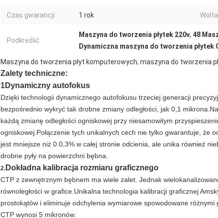
Czas gwarancji:
1 rok
Wolta
Maszyna do tworzenia płytek 220v
,
48 Masz
Podkreślić:
Dynamiczna maszyna do tworzenia płytek
Maszyna do tworzenia płyt komputerowych, maszyna do tworzenia pł
Zalety techniczne:
1Dynamiczny autofokus
Dzięki technologii dynamicznego autofokusu trzeciej generacji precy
bezpośrednio wykryć tak drobne zmiany odległości, jak 0,1 mikrona.N
każdą zmianę odległości ogniskowej przy niesamowitym przyspieszeni
ogniskowej.Połączenie tych unikalnych cech nie tylko gwarantuje, że
jest mniejsze niż 0.0,3% w całej stronie odcienia, ale unika również 
drobne pyły na powierzchni bębna.
Dokładna kalibracja rozmiaru graficznego
2.
CTP z zewnętrznym bębnem ma wiele zalet. Jednak wielokanalizowa
równoległości w grafice.Unikalna technologia kalibracji graficznej Ams
prostokątów i eliminuje odchylenia wymiarowe spowodowane różnymi g
CTP wynosi 5 mikronów.