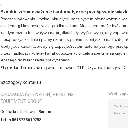
3.
Szybkie zrównoważenie i automatyczne przełączanie wiązki
Podczas ładowania i rozładunku płytki, nasz system równoważenia wi
całej energii laserowej w ciągu kilku sekund.Moc lasera może być aut
każdym razem bez wpływu na prędkość płyt wyjściowych, aby zapewnić,
mocą, wszystkie linie i plamy ekranu są pełne i identyczne na każdej pł
Kiedy jakiś kanał laserowy się zepsuje,System automatycznego przełą
przez najdłuższy kolejny kanał odpoczynku w celu zapewnienia ciągłej 
lepszego doświadczenia praktycznego.
,
Etykietka:
Termiczna używana maszyna CTP
Używana maszyna CT
Szczegóły kontaktu
CHUANGDA (SHENZHEN) PRINTING
Wyślij zap
EQUIPMENT GROUP
Osoba kontaktowa:
Summer
Tel:
+8613728619758