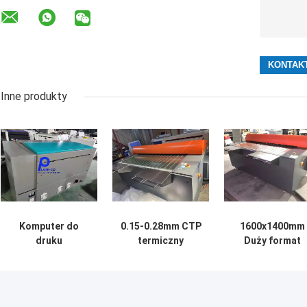
Inne produkty
Komputer do
0.15-0.28mm CTP
1600x1400mm
druku
termiczny
Duży format
offsetowego CTP
komputer do
drukarni
do wytwarzania
maszyny z 64
Komputer do
płytek 220v
kanałami światła
maszyny do
1150KG
drukowania