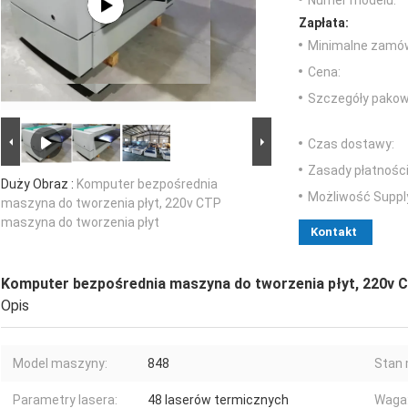
Numer modelu:
Zapłata:
Minimalne zamów
Cena:
Szczegóły pakow
Czas dostawy:
Zasady płatności
Duży Obraz :
Komputer bezpośrednia
Możliwość Suppl
maszyna do tworzenia płyt, 220v CTP
maszyna do tworzenia płyt
Kontakt
Komputer bezpośrednia maszyna do tworzenia płyt, 220v 
Opis
Model maszyny:
848
Stan 
Parametry lasera:
48 laserów termicznych
Waga