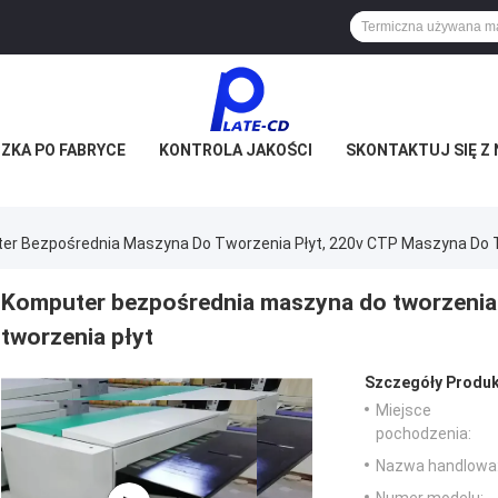
ZKA PO FABRYCE
KONTROLA JAKOŚCI
SKONTAKTUJ SIĘ Z 
er Bezpośrednia Maszyna Do Tworzenia Płyt, 220v CTP Maszyna Do T
Komputer bezpośrednia maszyna do tworzenia
tworzenia płyt
Szczegóły Produk
Miejsce
pochodzenia:
Nazwa handlowa