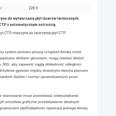
ż:
220 V
yna do wytwarzania płyt laserów termicznych
,
 CTP z automatycznym ostrością
yt CTP, maszyna do tworzenia płyt CTP
zyjny system pomiaru pozycji urządzeń Amsky może
apędzane silnikiem głosowym, mogą również śledzić
u 30G, aby zapewnić ciągłą dokładność odległości
 odchylenie gęstości między dowolnymi dwoma plamami
niebieskich śladów i rozmyć spowodowanych przez
ne skanowanie może powodować zniekształcenie
ky® umożliwia graficzne przedstawienie idealnych
rubościami płytDokładność rejestracji jednego Amsky