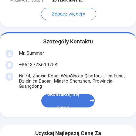
Możliwość Supply
20 sztuk/miesiąc
Zobacz więcej
Szczegóły Kontaktu
Mr. Summer
+8613728619758
Nr 74, Zaoxia Road, Wspólnota Qiaotou, Ulica Fuhai,
Dzielnica Baoan, Miasto Shenzhen, Prowincja
Guangdong
Skontaktuj się
teraz
Uzyskaj Najlepszą Cenę Za