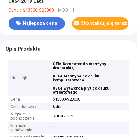
U864 2018 Lata
Cena：$13000-$23000
MOQ：1
Najlepsza cena
Skontaktuj się teraz
Opis Produktu
OEM Komputer do maszyny
drukarskiej
,
U864 Maszyna do druku
High Light
komputerowego
,
U864 wytwórca płyt do druku
offsetowego
Cena
$13000-$23000
Czas dostawy
8 dni
Miejsce
SHENZHEN
pochodzenia
Minimalne
1
zamówienie