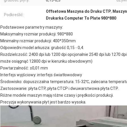
grubość płyty:
0,15-0,3
używa
Offsetowa Maszyna do Druku CTP
,
Maszyn
Podkreślić:
Drukarka Computer To Plate 980*880
Podstawowe parametry maszyny:
Maksymalny rozmiar produkcji: 980*880
Minimalny rozmiar produkcji: 400*350mm
Odpowiedni model arkusza: grubość 0,15 - 0,4.
Rozdzielczość: 2400 dpi lub 1200 dpi opcjonalnie 2540 dpi lub 1270 dp
może osiągnąć 12800 dpi w kierunku obwodowym)
Powtarzalność: ±0,01 mm
Interfejs wyjściowy: interfejs światłowodowy
Środowisko: dopuszczalna temperatura: 15-32℃, zalecana temperatu
Zastosowanie: płyta CTP, płyta CTCP i dwuwarstwowa płyta CTP.
Różne modele maszyn mają różne czasy i prędkości produkcji.
Precyzja wykonywania płyt jest bardzo wysoka.