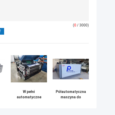
(
0
/ 3000)
W pełni
Półautomatyczna
automatyczne
maszyna do
systemy maszyn
tworzenia płyt
,
termicznych CTP
CTP CTCP Nowa /
o grubości 0,15–
używana