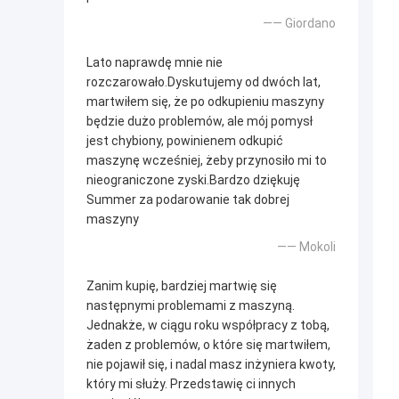
—— Giordano
Lato naprawdę mnie nie
rozczarowało.Dyskutujemy od dwóch lat,
martwiłem się, że po odkupieniu maszyny
będzie dużo problemów, ale mój pomysł
jest chybiony, powinienem odkupić
maszynę wcześniej, żeby przynosiło mi to
nieograniczone zyski.Bardzo dziękuję
Summer za podarowanie tak dobrej
maszyny
—— Mokoli
Zanim kupię, bardziej martwię się
następnymi problemami z maszyną.
Jednakże, w ciągu roku współpracy z tobą,
żaden z problemów, o które się martwiłem,
nie pojawił się, i nadal masz inżyniera kwoty,
który mi służy. Przedstawię ci innych