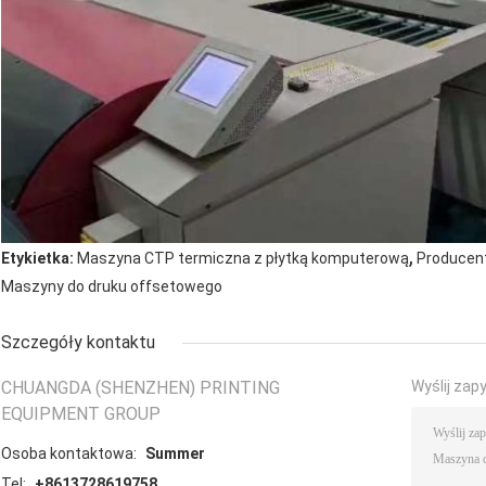
,
Etykietka:
Maszyna CTP termiczna z płytką komputerową
Producent
Maszyny do druku offsetowego
Szczegóły kontaktu
CHUANGDA (SHENZHEN) PRINTING
Wyślij zap
EQUIPMENT GROUP
Osoba kontaktowa:
Summer
Tel:
+8613728619758