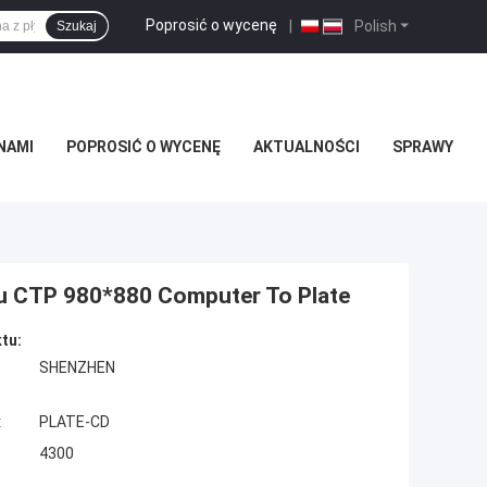
Poprosić o wycenę
|
Polish
Szukaj
NAMI
POPROSIĆ O WYCENĘ
AKTUALNOŚCI
SPRAWY
u CTP 980*880 Computer To Plate
tu:
SHENZHEN
:
PLATE-CD
4300