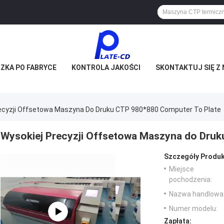
ZKA PO FABRYCE
KONTROLA JAKOŚCI
SKONTAKTUJ SIĘ Z 
ecyzji Offsetowa Maszyna Do Druku CTP 980*880 Computer To Plate
Wysokiej Precyzji Offsetowa Maszyna do Druk
Szczegóły Produk
Miejsce
pochodzenia:
Nazwa handlowa
Numer modelu:
Zapłata: