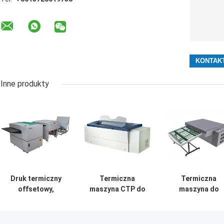
Inne produkty
Druk termiczny
Termiczna
Termiczna
offsetowy,
maszyna CTP do
maszyna do
wytwórca płytek,
aluminium,
produkcji płyt
komputer do
szybka, komputer
komputerowych
drukarki 220v
do płyty, sprzęt
Maszyna do