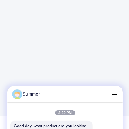
0,28 mm do
P,
wytwarzania płyt
komputerowych
Summer
3:29 PM
Good day, what product are you looking 