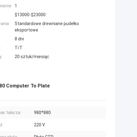
ienie:
1
$13000-$23000
ania:
Standardowe drewniane pudełko
eksportowe
8 dni
:
T/T
y:
20 sztuk/miesiąc
80 Computer To Plate
ar talerza:
980*880
ż:
220 V