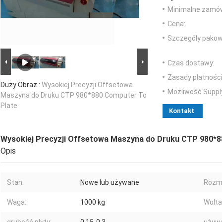
Minimalne zamów
Cena:
Szczegóły pakow
Czas dostawy:
Zasady płatności
Duży Obraz :
Wysokiej Precyzji Offsetowa
Możliwość Suppl
Maszyna do Druku CTP 980*880 Computer To
Plate
Kontakt
Wysokiej Precyzji Offsetowa Maszyna do Druku CTP 980*8
Opis
Stan:
Nowe lub używane
Rozmi
Waga:
1000 kg
Wolta