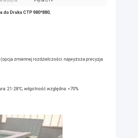
na płyta:
Płyta CTP
a do Druku CTP 980*880
,
i (opcja zmiennej rozdzielczości: najwyższa precyzja
ra: 21-28℃, wilgotność względna: <70%