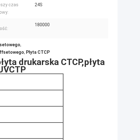
pszy czas
24S
owy:
180000
ość:
ffsetowego
,
offsetowego
,
Płyta CTCP
łyta drukarska CTCP,płyta
 UVCTP