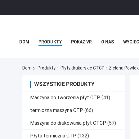
DOM
PRODUKTY
POKAZ VR
O NAS
WYCIEC
Dom
Produkty
Płyty drukarskie CTCP
Zielona Powło
WSZYSTKIE PRODUKTY
Maszyna do tworzenia płyt CTP
(41)
termiczna maszyna CTP
(66)
Maszyna do drukowania płyt CTCP
(57)
Płyta termiczna CTP
(132)