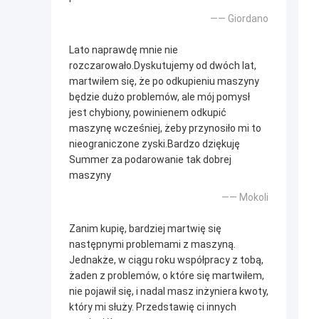
—— Giordano
Lato naprawdę mnie nie
rozczarowało.Dyskutujemy od dwóch lat,
martwiłem się, że po odkupieniu maszyny
będzie dużo problemów, ale mój pomysł
jest chybiony, powinienem odkupić
maszynę wcześniej, żeby przynosiło mi to
nieograniczone zyski.Bardzo dziękuję
Summer za podarowanie tak dobrej
maszyny
—— Mokoli
Zanim kupię, bardziej martwię się
następnymi problemami z maszyną.
Jednakże, w ciągu roku współpracy z tobą,
żaden z problemów, o które się martwiłem,
nie pojawił się, i nadal masz inżyniera kwoty,
który mi służy. Przedstawię ci innych