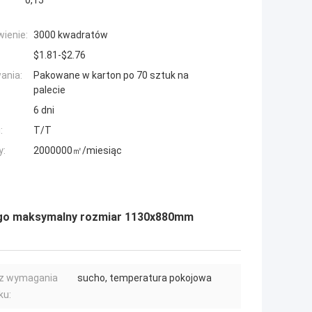
0,15
ienie:
3000 kwadratów
$1.81-$2.76
ania:
Pakowane w karton po 70 sztuk na
palecie
6 dni
:
T/T
y:
2000000㎡/miesiąc
ego maksymalny rozmiar 1130x880mm
sz wymagania
sucho, temperatura pokojowa
ku: