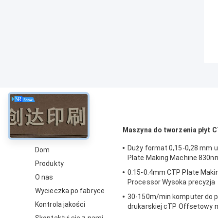
O
Maszyna do tworzenia płyt 
Duży format 0,15-0,28 mm 
Dom
Plate Making Machine 830n
Produkty
0.15-0.4mm CTP Plate Maki
O nas
Processor Wysoka precyzja
Wycieczka po fabryce
30-150m/min komputer do p
Kontrola jakości
drukarskiej cTP Offsetowy 
płyt 50-60HZ