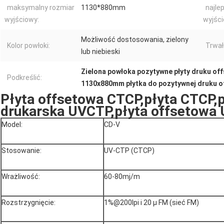
maksymalny rozmiar
1130*880mm
najle
wyjściowy:
wyjści
Możliwość dostosowania, zielony
Kolor powłoki:
Trwał
lub niebieski
Zielona powłoka pozytywne płyty druku o
Podkreślić:
1130x880mm płytka do pozytywnej druku 
Płyta offsetowa CTCP,płyta CTCP,p
drukarska UVCTP,płyta offsetowa
Model:
CD-V
Stosowanie:
UV-CTP (CTCP)
Wrażliwość:
60-80mj/m
Rozstrzygnięcie:
1%@200lpi i 20 μ FM (sieć FM)