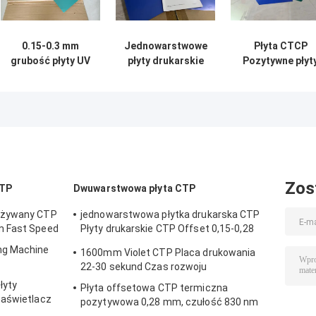
0.15-0.3 mm
Jednowarstwowe
Płyta CTCP
grubość płyty UV
płyty drukarskie
Pozytywne płyt
CTP 200000 razy
CTCP do
drukarskie UV
do druku
drukowania gazet
CTP ze stope
kolorowego
lub druku
aluminium
offsetowego
1050/1060
Zos
CTP
Dwuwarstwowa płyta CTP
używany CTP
jednowarstwowa płytka drukarska CTP
m Fast Speed
Płyty drukarskie CTP Offset 0,15-0,28
mm
ng Machine
1600mm Violet CTP Placa drukowania
22-30 sekund Czas rozwoju
łyty
Płyta offsetowa CTP termiczna
naświetlacz
pozytywowa 0,28 mm, czułość 830 nm