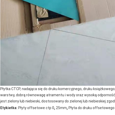
Płytka CTCP, nadająca się do druku komercyjnego, druku książkowego,
warstwy, dobrą równowagę atramentu i wody oraz wysoką odporność na
jest zielony lub niebieski, dostosowany do zielonej lub niebieskiej zg
,
,
Etykietka:
Płyty offsetowe ctp 0
25mm
Płyta do druku offsetoweg