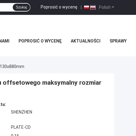
Poprosić o wycenę
|
Polish
Szukaj
NAMI
POPROSIĆ O WYCENĘ
AKTUALNOŚCI
SPRAWY
 1130x880mm
u offsetowego maksymalny rozmiar
tu:
SHENZHEN
:
PLATE-CD