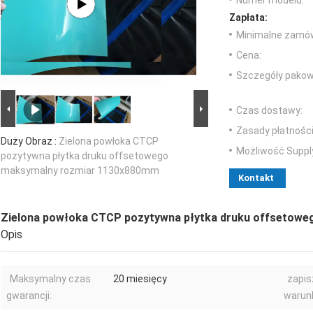
Numer modelu:
Zapłata:
Minimalne zamów
Cena:
Szczegóły pakow
Czas dostawy:
Zasady płatności
Duży Obraz :
Zielona powłoka CTCP
Możliwość Suppl
pozytywna płytka druku offsetowego
maksymalny rozmiar 1130x880mm
Kontakt
Zielona powłoka CTCP pozytywna płytka druku offsetow
Opis
Maksymalny czas
20 miesięcy
zapi
gwarancji:
warun