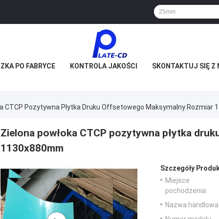
ZKA PO FABRYCE
KONTROLA JAKOŚCI
SKONTAKTUJ SIĘ Z 
ka CTCP Pozytywna Płytka Druku Offsetowego Maksymalny Rozmiar
Zielona powłoka CTCP pozytywna płytka druk
1130x880mm
Szczegóły Produk
Miejsce
pochodzenia:
Nazwa handlowa