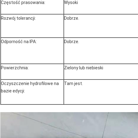
Częstość prasowania:
Wysoki
Rozwój tolerancji:
Dobrze.
Odporność na IPA:
Dobrze.
Powierzchnia:
Zielony lub niebieski
Oczyszczenie hydrofilowe na
Tam jest.
bazie edycji: