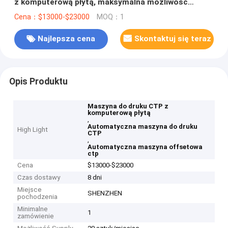
z komputerową płytą, maksymalna możliwość
dostosowania koloru
Cena：$13000-$23000
MOQ：1
Najlepsza cena
Skontaktuj się teraz
Opis Produktu
Maszyna do druku CTP z
komputerową płytą
,
Automatyczna maszyna do druku
High Light
CTP
,
Automatyczna maszyna offsetowa
ctp
Cena
$13000-$23000
Czas dostawy
8 dni
Miejsce
SHENZHEN
pochodzenia
Minimalne
1
zamówienie