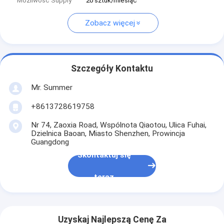
Możliwość Supply
20 sztuk/miesiąc
Zobacz więcej
Szczegóły Kontaktu
Mr. Summer
+8613728619758
Nr 74, Zaoxia Road, Wspólnota Qiaotou, Ulica Fuhai,
Dzielnica Baoan, Miasto Shenzhen, Prowincja
Guangdong
Skontaktuj się
teraz
Uzyskaj Najlepszą Cenę Za