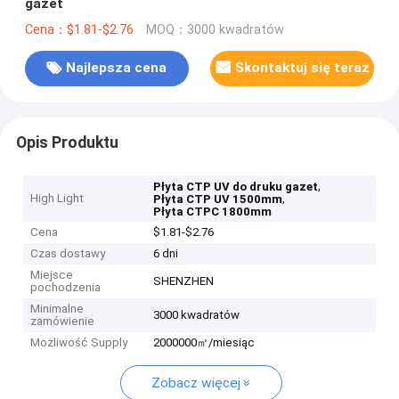
gazet
Cena：$1.81-$2.76
MOQ：3000 kwadratów
Najlepsza cena
Skontaktuj się teraz
Opis Produktu
,
Płyta CTP UV do druku gazet
High Light
,
Płyta CTP UV 1500mm
Płyta CTPC 1800mm
Cena
$1.81-$2.76
Czas dostawy
6 dni
Miejsce
SHENZHEN
pochodzenia
Minimalne
3000 kwadratów
zamówienie
Możliwość Supply
2000000㎡/miesiąc
Zobacz więcej