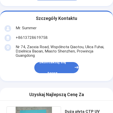
Szczegóły Kontaktu
Mr. Summer
+8613728619758
Nr 74, Zaoxia Road, Wspólnota Qiaotou, Ulica Fuhai,
Dzielnica Baoan, Miasto Shenzhen, Prowincja
Guangdong
Skontaktuj się
teraz
Uzyskaj Najlepszą Cenę Za
Duża płyta CTP UV