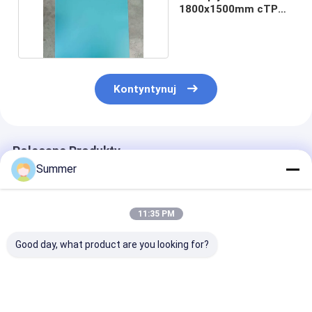
1800x1500mm cTPC
do druku gazet
Kontyntynuj
Polecane Produkty
Summer
11:35 PM
Good day, what product are you looking for?
Zastosowalna płyta
Płyta CTCP
Wysokiej jakoś
UV CTP o grubości
aluminiowa, płyta UV
płytka UV CTP
0,15-0,30 mm i
CTP z laserem UV
energią laser