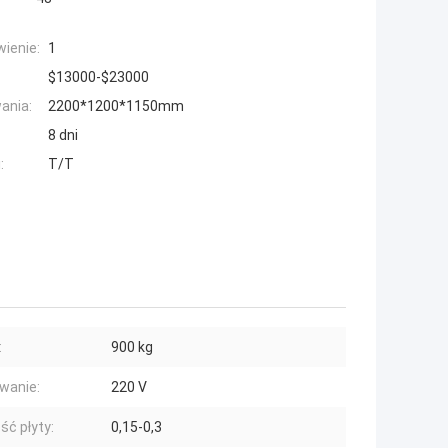
ienie:
1
$13000-$23000
ania:
2200*1200*1150mm
8 dni
:
T/T
:
900 kg
wanie:
220 V
ść płyty:
0,15-0,3