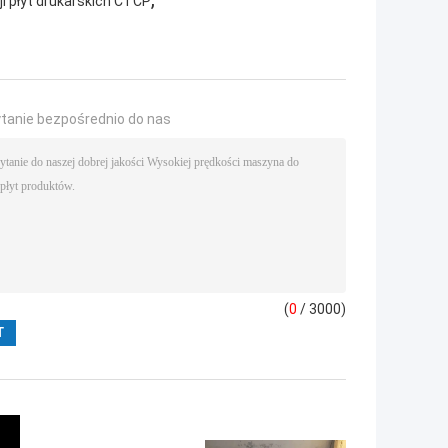
i płyt drukarskich CTCP
ytanie bezpośrednio do nas
(
0
/ 3000)