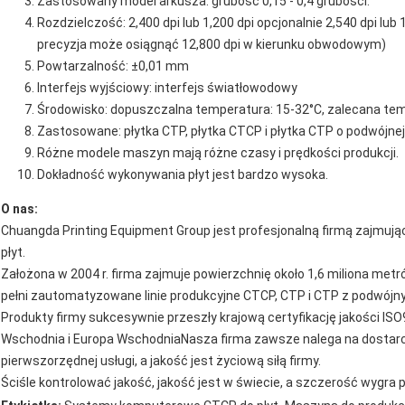
Zastosowany model arkusza: grubość 0,15 - 0,4 grubości.
Rozdzielczość: 2,400 dpi lub 1,200 dpi opcjonalnie 2,540 dpi lub
precyzja może osiągnąć 12,800 dpi w kierunku obwodowym)
Powtarzalność: ±0,01 mm
Interfejs wyjściowy: interfejs światłowodowy
Środowisko: dopuszczalna temperatura: 15-32°C, zalecana tem
Zastosowane: płytka CTP, płytka CTCP i płytka CTP o podwójnej
Różne modele maszyn mają różne czasy i prędkości produkcji.
Dokładność wykonywania płyt jest bardzo wysoka.
O nas:
Chuangda Printing Equipment Group jest profesjonalną firmą zajmują
płyt.
Założona w 2004 r. firma zajmuje powierzchnię około 1,6 miliona met
pełni zautomatyzowane linie produkcyjne CTCP, CTP i CTP z podwójn
Produkty firmy sukcesywnie przeszły krajową certyfikację jakości ISO
Wschodnia i Europa WschodniaNasza firma zawsze nalega na dostarc
pierwszorzędnej usługi, a jakość jest życiową siłą firmy.
Ściśle kontrolować jakość, jakość jest w świecie, a szczerość wygra 
,