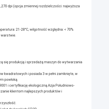
 1,270 dpi (opcja zmiennej rozdzielczości: najwyższa
peratura: 21-28°C, wilgotność względna: < 70%
 warstwie.
cą się produkcją i sprzedażą maszyn do wytwarzania
rów kwadratowych i posiada 3 w pełni zamknięte, w
ym powłoką.
9001 i certyfikację ekologiczną.Azja Południowo-
zanie klientom najlepszych produktów i
przyszłość.
,