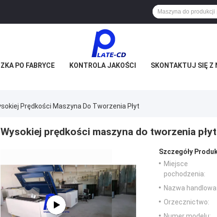
ZKA PO FABRYCE
KONTROLA JAKOŚCI
SKONTAKTUJ SIĘ Z 
sokiej Prędkości Maszyna Do Tworzenia Płyt
Wysokiej prędkości maszyna do tworzenia płyt
Szczegóły Produk
Miejsce
pochodzenia:
Nazwa handlowa
Orzecznictwo:
Numer modelu: