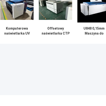
Komputerowa
Offsetowy
U848 0,15mm
naświetlarka UV
naświetlarka CTP
Maszyna do
CTP,
CTCP do
naświetlania pły
półautomatyczna
produkcji płyt
CTCP z 48
maszyna do
offsetowych,
importowanym
naświetlania płyt
wysoka precyzja
laserami
CTCP