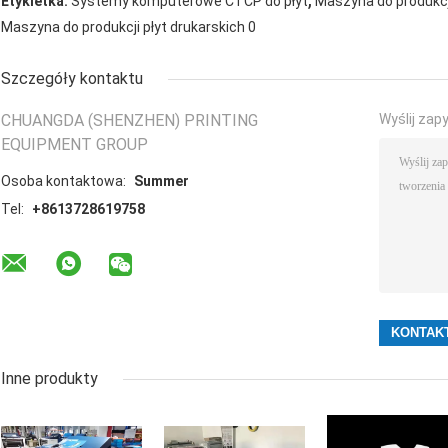
Etykietka:
Systemy komputerowe CTCP do płyt
Maszyna do produkcj
Maszyna do produkcji płyt drukarskich 0
Szczegóły kontaktu
CHUANGDA (SHENZHEN) PRINTING
Wyślij zap
EQUIPMENT GROUP
Osoba kontaktowa:
Summer
Tel:
+8613728619758
Inne produkty