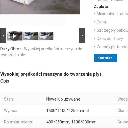
Zapłata:
Minimalne zamów
Cena:
Szczegóły pakow
Czas dostawy:
Zasady płatności
Duży Obraz :
Wysokiej prędkości maszyna do
tworzenia płyt
Kontakt
Wysokiej prędkości maszyna do tworzenia płyt
Opis
Stan:
Nowe lub używane
Waga
Wymiar:
1600*1100*1250 minut
Głoso
Rozmiar talerza:
400*350mm, 1130*880mm
Grubo