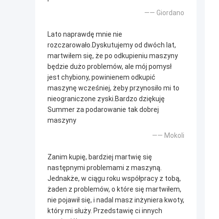
—— Giordano
Lato naprawdę mnie nie
rozczarowało.Dyskutujemy od dwóch lat,
martwiłem się, że po odkupieniu maszyny
będzie dużo problemów, ale mój pomysł
jest chybiony, powinienem odkupić
maszynę wcześniej, żeby przynosiło mi to
nieograniczone zyski.Bardzo dziękuję
Summer za podarowanie tak dobrej
maszyny
—— Mokoli
Zanim kupię, bardziej martwię się
następnymi problemami z maszyną.
Jednakże, w ciągu roku współpracy z tobą,
żaden z problemów, o które się martwiłem,
nie pojawił się, i nadal masz inżyniera kwoty,
który mi służy. Przedstawię ci innych