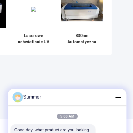
Laserowe
830nm
naświetlanie UV
Automatyczna
t
CTP CTCP
maszyna do
maszyna do
tworzenia płyt
i
naświetlania płyt
CTCP
220V Wysoka
trwałość
Summer
5:00 AM
Good day, what product are you looking 