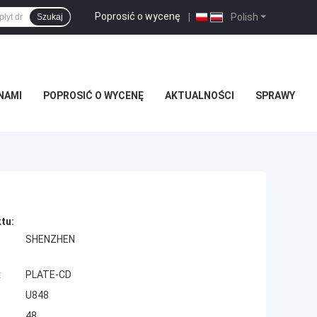
Poprosić o wycenę
|
Polish
Szukaj
NAMI
POPROSIĆ O WYCENĘ
AKTUALNOŚCI
SPRAWY
tu:
SHENZHEN
:
PLATE-CD
U848
48