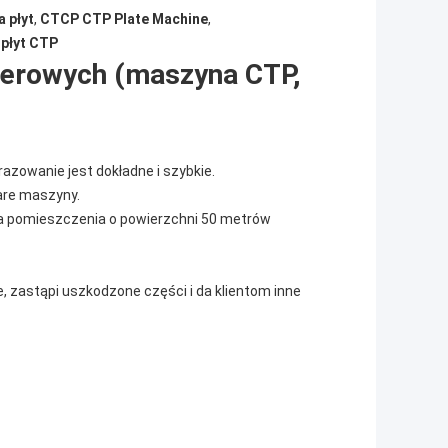
 płyt
,
CTCP CTP Plate Machine
,
 płyt CTP
terowych (maszyna CTP,
razowanie jest dokładne i szybkie.
are maszyny.
 pomieszczenia o powierzchni 50 metrów
, zastąpi uszkodzone części i da klientom inne