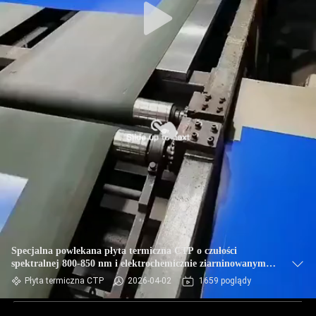
Specjalna powlekana płyta termiczna CTP o czułości
spektralnej 800-850 nm i elektrochemicznie ziarninowanym
podłożu aluminiowym
Płyta termiczna CTP
2026-04-02
1659 poglądy