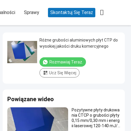

alności
Sprawy
Skontaktuj Się Teraz
Różne grubości aluminiowych płyt CTP do
wysokiej jakości druku komercyjnego
Rozmawiaj Teraz.
Ucz Się Więcej
Powiązane wideo
Pozytywne płyty drukowa
nia CTCP o grubości płyty
0,15 mm/0,30 mm i energ
ii laserowej 120-140 mJ/c