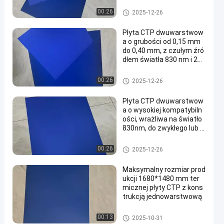
m2 dla 60000-80000 druk
arek
Płyty drukarskie CTCP
00:26
2025-12-26
Płyta CTP dwuwarstwow
a o grubości od 0,15 mm
do 0,40 mm, z czułym źró
dłem światła 830 nm i 24-
miesięczną gwarancją
Dwuwarstwowa płyta CTP
00:26
2025-12-26
Płyta CTP dwuwarstwow
a o wysokiej kompatybiln
ości, wrażliwa na światło
830nm, do zwykłego lub U
V atramentu
Dwuwarstwowa płyta CTP
00:26
2025-12-26
Maksymalny rozmiar prod
ukcji 1680*1480 mm ter
micznej płyty CTP z kons
trukcją jednowarstwową
Płyta termiczna CTP
00:13
2025-10-31