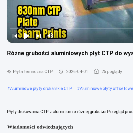
Różne grubości aluminiowych płyt CTP do wys
Płyta termiczna CTP
2026-04-01
25 poglądy
#
Aluminiowe płyty drukarskie CTP
#
Aluminiowe płyty offsetowe
Płyty drukowania CTP z aluminium o różnej grubości Przegląd prod
płyta drukarska, która wykorzystuje technologię komputerową do wy
Wiadomości odwiedzających