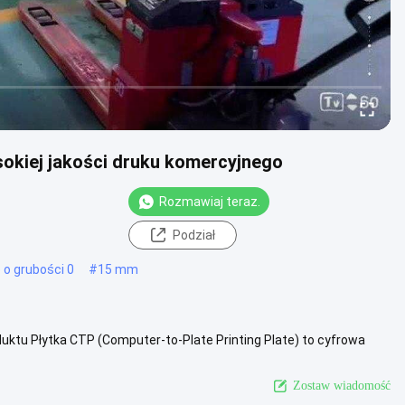
okiej jakości druku komercyjnego
Rozmawiaj teraz.
Podział
 o grubości 0
#
15 mm
uktu Płytka CTP (Computer-to-Plate Printing Plate) to cyfrowa
syłania ....
Zobacz więcej
Zostaw wiadomość