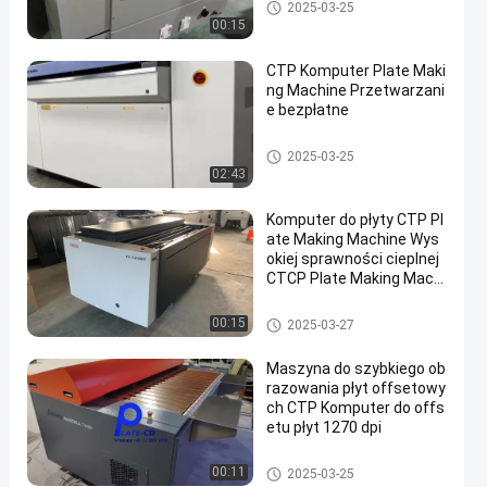
Komputer do maszyny do płyt
2025-03-25
00:15
CTP Komputer Plate Maki
ng Machine Przetwarzani
e bezpłatne
Komputer do maszyny do płyt
2025-03-25
02:43
Komputer do płyty CTP Pl
ate Making Machine Wys
okiej sprawności cieplnej
CTCP Plate Making Machi
ne
Komputer do maszyny do płyt
00:15
2025-03-27
Maszyna do szybkiego ob
razowania płyt offsetowy
ch CTP Komputer do offs
etu płyt 1270 dpi
Komputer do maszyny do płyt
00:11
2025-03-25