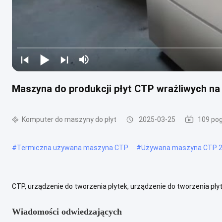
Maszyna do produkcji płyt CTP wrażliwych na
Komputer do maszyny do płyt
2025-03-25
109 pog
#
Termiczna używana maszyna CTP
#
Używana maszyna CTP 2
CTP, urządzenie do tworzenia płytek, urządzenie do tworzenia pł
Skanowanie wewnętrzne Typ lasera Dioda półprzewodnikowa IR Ma
Wiadomości odwiedzających