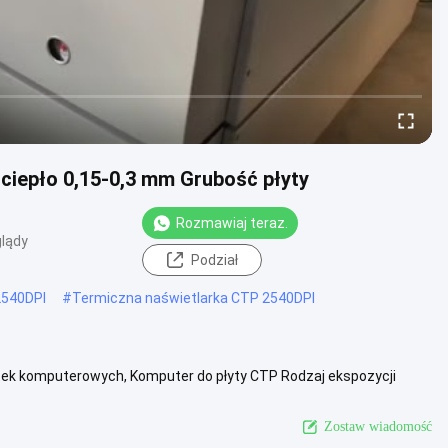
 ciepło 0,15-0,3 mm Grubość płyty
Rozmawiaj teraz.
lądy
Podział
540DPI
#
Termiczna naświetlarka CTP 2540DPI
ytek komputerowych, Komputer do płyty CTP Rodzaj ekspozycji
ksymalny rozmiar...
Zobacz więcej
Zostaw wiadomość