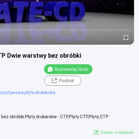
P Dwie warstwy bez obróbki
Rozmawiaj teraz.
Podział
ozytywowa płyta drukarska
ez obróbki Płyty drukarskie - CTP,Płyty CTP,Płyty CTP
rmiczna Chuangda CTP ....
Zobacz więcej
Zostaw wiadomość