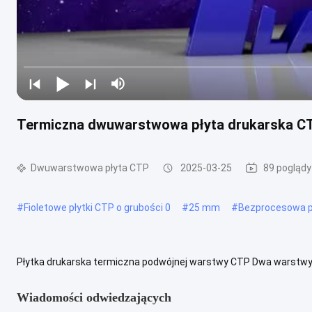
Termiczna dwuwarstwowa płyta drukarska CT
Dwuwarstwowa płyta CTP
2025-03-25
89 poglądy
#
Fioletowe płytki CTP o grubości 0
#
25 mm
#
Bezprocesowa p
Płytka drukarska termiczna podwójnej warstwy CTP Dwa warstwy b
termiczne,Płyty CTP bez obróbki,Płyty CTP dwuskalowe Wersja te
Wiadomości odwiedzających