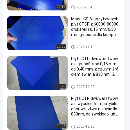
0% dla druku precyzyjneg
o
Dwuwarstwowa płyta CTP
00:12
2026-03-16
Model CD-V pozytywnych
płyt CTCP z 60000-80000
drukarek i 0,15 mm/0,30
mm grubości dla komput
era do druku płyty
Płyty drukarskie CTCP
00:50
2025-11-19
Płyta CTP dwuwarstwow
a o grubości od 0,15 mm
do 0,40 mm, z czułym źró
dłem światła 830 nm i 24-
miesięczną gwarancją
Dwuwarstwowa płyta CTP
00:26
2025-12-26
Płyta CTP dwuwarstwow
a o wysokiej kompatybiln
ości, wrażliwa na światło
830nm, do zwykłego lub U
V atramentu
Dwuwarstwowa płyta CTP
00:26
2025-12-26