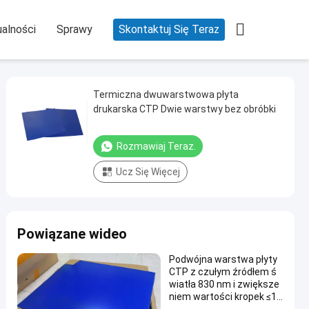

alności
Sprawy
Skontaktuj Się Teraz
Termiczna dwuwarstwowa płyta
drukarska CTP Dwie warstwy bez obróbki
Rozmawiaj Teraz.
Ucz Się Więcej
Powiązane wideo
Podwójna warstwa płyty
CTP z czułym źródłem ś
wiatła 830 nm i zwiększe
niem wartości kropek ≤1