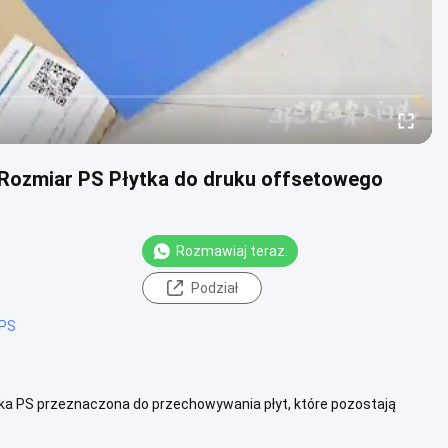
Rozmiar PS Płytka do druku offsetowego
Rozmawiaj teraz.
Podział
 PS
ska PS przeznaczona do przechowywania płyt, które pozostają
ruku i trwało...
Zobacz więcej