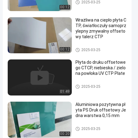
Płyty drukarskie CTCP
2025-03-25
00:12
Wrażliwa na ciepło płyta C
TP, światłoczuły samoprz
ylepny zmywalny offseto
wy talerz CTP
Dwuwarstwowa płyta CTP
00:12
2025-03-25
Płyta do druku offsetowe
go CTCP, niebieska / zielo
na powłoka UV CTP Plate
Płyta UV CTP
2025-03-25
01:49
Aluminiowa pozytywna pł
yta PS Druk offsetowy Je
dna warstwa 0,15 mm
Płyta PS
2025-03-25
00:20