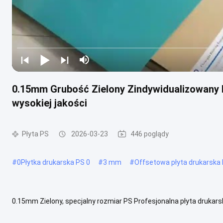
0.15mm Grubość Zielony Zindywidualizowany 
wysokiej jakości
Płyta PS
2026-03-23
446 poglądy
#
0Płytka drukarska PS 0
#
3 mm
#
Offsetowa płyta drukarska
0.15mm Zielony, specjalny rozmiar PS Profesjonalna płyta drukar
płaskie w normalnej temperaturze, oferując wyjątkową wydajność d