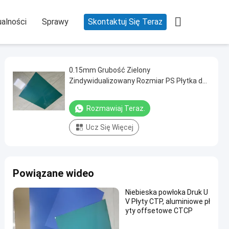

alności
Sprawy
Skontaktuj Się Teraz
0.15mm Grubość Zielony
Zindywidualizowany Rozmiar PS Płytka do
druku offsetowego wysokiej jakości
Rozmawiaj Teraz.
Ucz Się Więcej
Powiązane wideo
Niebieska powłoka Druk U
V Płyty CTP, aluminiowe pł
yty offsetowe CTCP